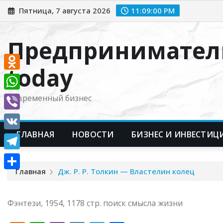
Перейти
Пятница, 7 августа 2026
11:09:01 PM
к
содержимому
Предпринимател
today
Odnoklassniki
WhatsApp
Современный бизнес
Viber
ГЛАВНАЯ
НОВОСТИ
БИЗНЕС И ИНВЕСТИЦ
VK
Telegram
Главная
Дж. Р. Р. Толкин — Властелин колец
Отправить
Фэнтези, 1954, 1178 стр. поиск смысла жизни