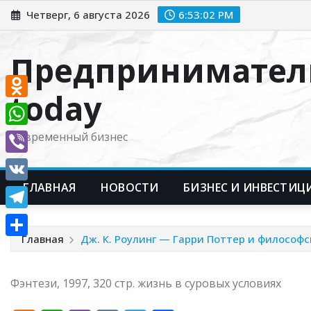
Перейти
Четверг, 6 августа 2026
6:53:03 PM
к
содержимому
Предпринимател
today
Odnoklassniki
WhatsApp
Современный бизнес
Viber
ГЛАВНАЯ
НОВОСТИ
БИЗНЕС И ИНВЕСТИЦ
VK
Telegram
Главная
Дж. К. Роулинг — Гарри Поттер и философ
Отправить
Фэнтези, 1997, 320 стр. жизнь в суровых условиях