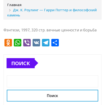
Главная
Дж. К. Роулинг — Гарри Поттер и философский
камень
Фэнтези, 1997, 320 стр. вечные ценности и борьба
O
W
Vi
V
T
О
d
h
b
K
el
т
n
at
e
e
п
ПОИСК
o
s
r
g
р
kl
A
ra
а
a
p
m
в
ss
p
и
ni
т
Поиск
ki
ь