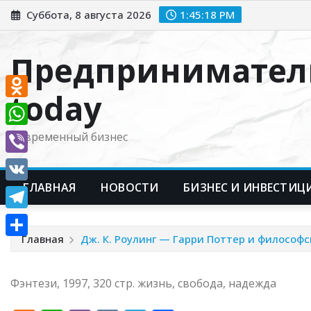
Перейти
Суббота, 8 августа 2026
1:45:19 PM
к
содержимому
Предпринимател
today
Odnoklassniki
WhatsApp
Современный бизнес
Viber
ГЛАВНАЯ
НОВОСТИ
БИЗНЕС И ИНВЕСТИЦ
VK
Telegram
Главная
Дж. К. Роулинг — Гарри Поттер и философ
Отправить
Фэнтези, 1997, 320 стр. жизнь, свобода, надежда