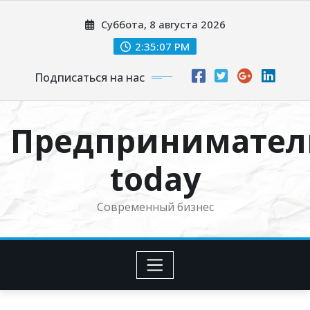
Перейти
Суббота, 8 августа 2026
к
содержимому
2:35:08 PM
Подписаться на нас
Предпринимател
today
Современный бизнес