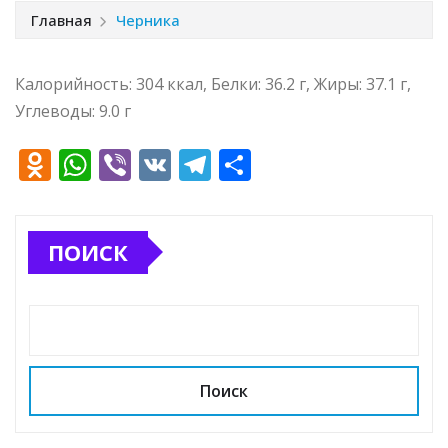
Главная
Черника
Калорийность: 304 ккал, Белки: 36.2 г, Жиры: 37.1 г,
Углеводы: 9.0 г
O
W
Vi
V
T
О
d
h
b
K
el
т
n
at
e
e
п
ПОИСК
o
s
r
g
р
kl
A
ra
а
a
p
m
в
ss
p
и
ni
т
Поиск
ki
ь