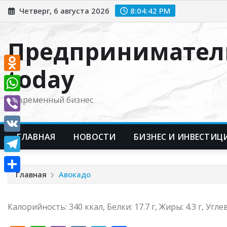
Перейти
Четверг, 6 августа 2026
8:04:43 PM
к
содержимому
Предпринимател
today
Odnoklassniki
WhatsApp
Современный бизнес
Viber
ГЛАВНАЯ
НОВОСТИ
БИЗНЕС И ИНВЕСТИЦ
VK
Telegram
Главная
Авокадо
Отправить
Калорийность: 340 ккал, Белки: 17.7 г, Жиры: 4.3 г, Углев