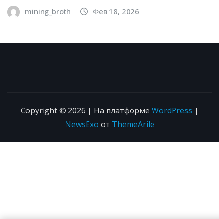
mining_broth
Фев 18, 2026
Copyright © 2026 | На платформе
WordPress
|
NewsExo
от
ThemeArile