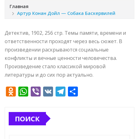
Главная
Артур Конан Дойл — Собака Баскервилей
Детектив, 1902, 256 стр. Темы памяти, времени и
ответственности проходят через весь сюжет. В
произведении раскрываются социальные
конфликты и вечные ценности человечества.
Произведение стало классикой мировой
литературы и до сих пор актуально.
O
W
Vi
V
T
О
d
h
b
K
el
т
n
at
e
e
п
ПОИСК
o
s
r
g
р
kl
A
ra
а