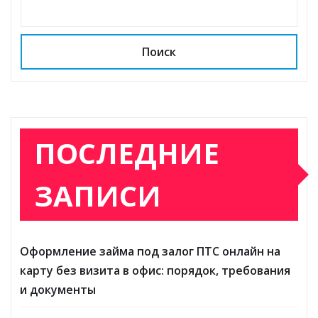
a
p
m
в
ss
p
и
ni
т
Поиск
ki
ь
ПОСЛЕДНИЕ
ЗАПИСИ
Оформление займа под залог ПТС онлайн на
карту без визита в офис: порядок, требования
и документы