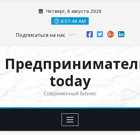
Перейти
Четверг, 6 августа 2026
к
содержимому
8:57:49 AM
Подписаться на нас
Предпринимател
today
Современный бизнес